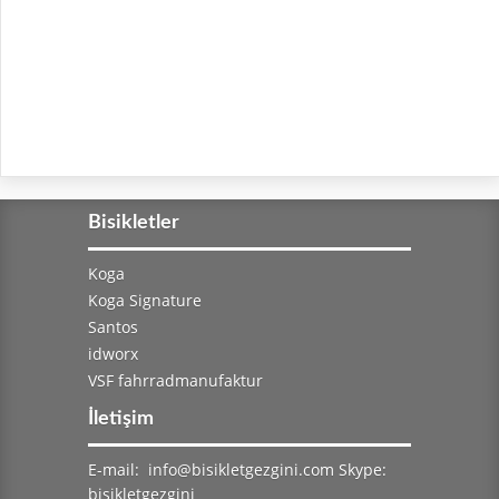
Bisikletler
Koga
Koga Signature
Santos
idworx
VSF fahrradmanufaktur
İletişim
E-mail:
info@bisikletgezgini.com
Skype:
bisikletgezgini